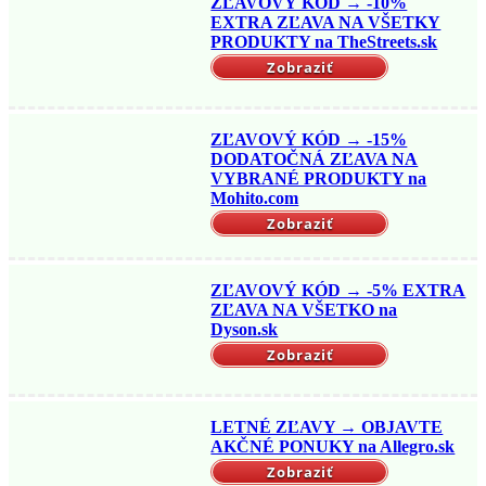
ZĽAVOVÝ KÓD → -10%
EXTRA ZĽAVA NA VŠETKY
PRODUKTY na TheStreets.sk
Zobraziť
ZĽAVOVÝ KÓD → -15%
DODATOČNÁ ZĽAVA NA
VYBRANÉ PRODUKTY na
Mohito.com
Zobraziť
ZĽAVOVÝ KÓD → -5% EXTRA
ZĽAVA NA VŠETKO na
Dyson.sk
Zobraziť
LETNÉ ZĽAVY → OBJAVTE
AKČNÉ PONUKY na Allegro.sk
Zobraziť