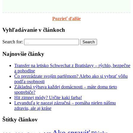
Pozrieť ďalšie
Vyhľadávanie v článkoch
Search for:
Search
Najnovšie články
Transfer na letisko Schwechat z Bratislavy – rýchlo, bezpečne
a pohodlne
Čo prezrádzate svojím parfémom? Alebo ako si vybrať vôňu
podľa osobnosti
Základná výbava každej domácnosti – máte doma tieto
spotrebiče?
Hit zimnej módy? Určite kaki farba!
Levanduľa je naozaj zázračná – pomáha nielen nášmu
zdraviu, ale aj kráse
Štítky článkov
Ako spraviť