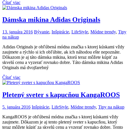
Čítať viac
Dámska mikina Adidas Originals
13. januára 2016
Bývanie
,
Inšpirácie
,
LifeStyle
,
Módne trendy
,
Tipy
na nákup
Adidas Originals je obľúbená módna značka s ktorej kúskami vždy
zaujmete a rýchlo si ich obľúbite, ak ich náhodou ešte nepoznáte.
Dôkazom je aj táto dámska mikina, ktorú teraz môžete kúpiť za
skvelú cenu a vyzerať rovnako dobre. Táto dámska mikina Adidas
Originals má dvojfarebný
Čítať viac
Pletený sveter s kapucňou KangaROOS
5. januára 2016
Inšpirácie
,
LifeStyle
,
Módne trendy
,
Tipy na nákup
KangaROOS je obľúbená módna značka s ktorej kúskami vždy
zaujmete. Dôkazom je aj tento pletený sveter s kapucňou, ktorý
teraz môžete kúpiť za skvelú cenu a vyzerať rovnako dobre. Tento