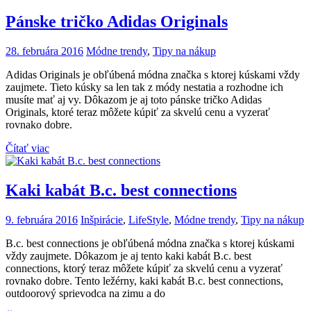
Pánske tričko Adidas Originals
28. februára 2016
Módne trendy
,
Tipy na nákup
Adidas Originals je obľúbená módna značka s ktorej kúskami vždy
zaujmete. Tieto kúsky sa len tak z módy nestatia a rozhodne ich
musíte mať aj vy. Dôkazom je aj toto pánske tričko Adidas
Originals, ktoré teraz môžete kúpiť za skvelú cenu a vyzerať
rovnako dobre.
Čítať viac
Kaki kabát B.c. best connections
9. februára 2016
Inšpirácie
,
LifeStyle
,
Módne trendy
,
Tipy na nákup
B.c. best connections je obľúbená módna značka s ktorej kúskami
vždy zaujmete. Dôkazom je aj tento kaki kabát B.c. best
connections, ktorý teraz môžete kúpiť za skvelú cenu a vyzerať
rovnako dobre. Tento ležérny, kaki kabát B.c. best connections,
outdoorový sprievodca na zimu a do