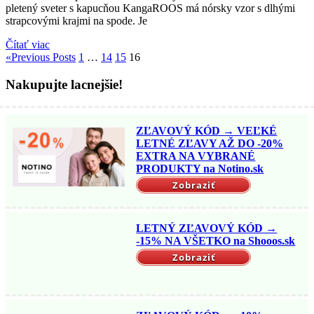
pletený sveter s kapucňou KangaROOS má nórsky vzor s dlhými
strapcovými krajmi na spode. Je
Čítať viac
«
Previous Posts
1
…
14
15
16
Nakupujte lacnejšie!
ZĽAVOVÝ KÓD → VEĽKÉ
LETNÉ ZĽAVY AŽ DO -20%
EXTRA NA VYBRANÉ
PRODUKTY na Notino.sk
Zobraziť
LETNÝ ZĽAVOVÝ KÓD →
-15% NA VŠETKO na Shooos.sk
Zobraziť