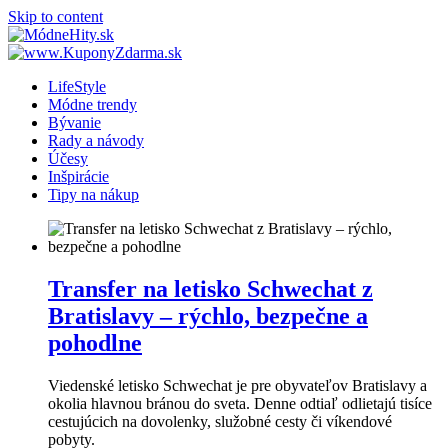
Skip to content
LifeStyle
Módne trendy
Bývanie
Rady a návody
Účesy
Inšpirácie
Tipy na nákup
Transfer na letisko Schwechat z
Bratislavy – rýchlo, bezpečne a
pohodlne
Viedenské letisko Schwechat je pre obyvateľov Bratislavy a
okolia hlavnou bránou do sveta. Denne odtiaľ odlietajú tisíce
cestujúcich na dovolenky, služobné cesty či víkendové
pobyty.