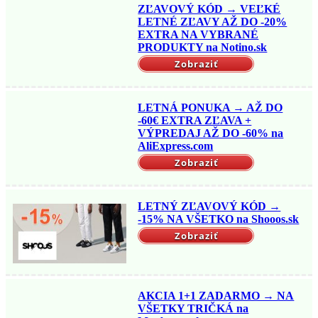
ZĽAVOVÝ KÓD → VEĽKÉ
LETNÉ ZĽAVY AŽ DO -20%
EXTRA NA VYBRANÉ
PRODUKTY na Notino.sk
Zobraziť
LETNÁ PONUKA → AŽ DO
-60€ EXTRA ZĽAVA +
VÝPREDAJ AŽ DO -60% na
AliExpress.com
Zobraziť
LETNÝ ZĽAVOVÝ KÓD →
-15% NA VŠETKO na Shooos.sk
Zobraziť
AKCIA 1+1 ZADARMO → NA
VŠETKY TRIČKÁ na