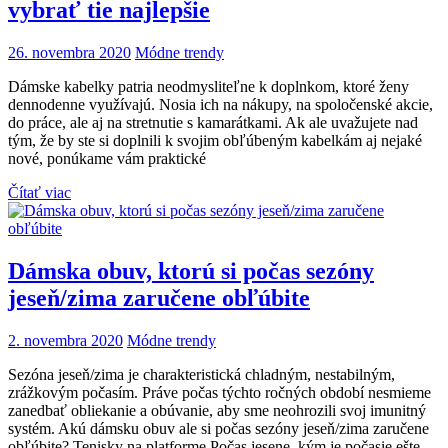
vybrať tie najlepšie
26. novembra 2020
Módne trendy
Dámske kabelky patria neodmysliteľne k doplnkom, ktoré ženy
dennodenne využívajú. Nosia ich na nákupy, na spoločenské akcie,
do práce, ale aj na stretnutie s kamarátkami. Ak ale uvažujete nad
tým, že by ste si doplnili k svojim obľúbeným kabelkám aj nejaké
nové, ponúkame vám praktické
Čítať viac
Dámska obuv, ktorú si počas sezóny
jeseň/zima zaručene obľúbite
2. novembra 2020
Módne trendy
Sezóna jeseň/zima je charakteristická chladným, nestabilným,
zrážkovým počasím. Práve počas týchto ročných období nesmieme
zanedbať obliekanie a obúvanie, aby sme neohrozili svoj imunitný
systém. Akú dámsku obuv ale si počas sezóny jeseň/zima zaručene
obľúbite? Tenisky na platforme Počas jesene, kým je počasie ešte