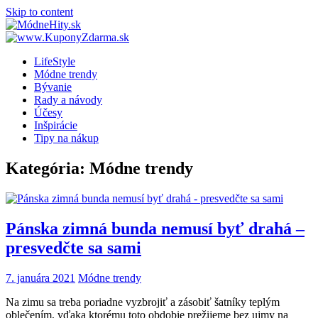
Skip to content
LifeStyle
Módne trendy
Bývanie
Rady a návody
Účesy
Inšpirácie
Tipy na nákup
Kategória: Módne trendy
Pánska zimná bunda nemusí byť drahá –
presvedčte sa sami
7. januára 2021
Módne trendy
Na zimu sa treba poriadne vyzbrojiť a zásobiť šatníky teplým
oblečením, vďaka ktorému toto obdobie prežijeme bez ujmy na