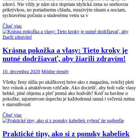
zdraví. Nie vždy je nám síce dopriata idylická zima so snehovou
prikrývkou, no poriadnemu chladu, mrazivým ránam a nociam,
sychravému počasiu a studenému vetru sa v
Čítať viac
Krásna pokožka a vlasy: Tieto kroky je
nutné dodržiavať, aby žiarili zdravím!
10. decembra 2020
Módne trendy
Všetky ženy túžia po ukážkovej hrive ako z magazínu, sviežej pleti
bez vrások a atraktívnom vzhľade. Ako docieliť, aby boli vaše vlasy
hebké, plné objemu a pleť jemná ako hodváb? Keď sa bavíme o
pokožke, tajomstvom úspechu je každodenná ranná i večerná rutina
v starostlivosti
Čítať viac
Praktické tipy, ako si z ponuky kabeliek