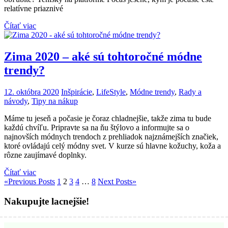
relatívne priaznivé
Čítať viac
Zima 2020 – aké sú tohtoročné módne
trendy?
12. októbra 2020
Inšpirácie
,
LifeStyle
,
Módne trendy
,
Rady a
návody
,
Tipy na nákup
Máme tu jeseň a počasie je čoraz chladnejšie, takže zima tu bude
každú chvíľu. Pripravte sa na ňu štýlovo a informujte sa o
najnovších módnych trendoch z prehliadok najznámejších značiek,
ktoré ovládajú celý módny svet. V kurze sú hlavne kožuchy, koža a
rôzne zaujímavé doplnky.
Čítať viac
«
Previous Posts
1
2
3
4
…
8
Next Posts
»
Nakupujte lacnejšie!