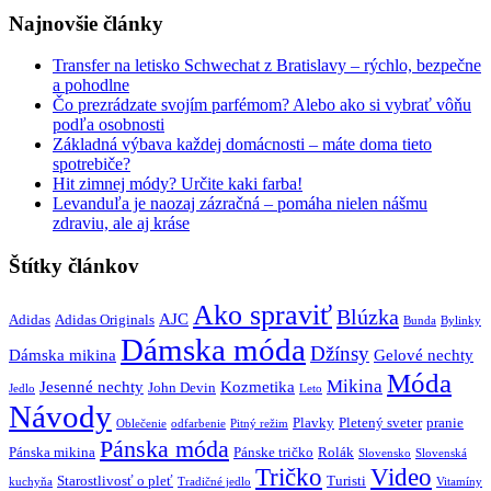
Najnovšie články
Transfer na letisko Schwechat z Bratislavy – rýchlo, bezpečne
a pohodlne
Čo prezrádzate svojím parfémom? Alebo ako si vybrať vôňu
podľa osobnosti
Základná výbava každej domácnosti – máte doma tieto
spotrebiče?
Hit zimnej módy? Určite kaki farba!
Levanduľa je naozaj zázračná – pomáha nielen nášmu
zdraviu, ale aj kráse
Štítky článkov
Ako spraviť
Blúzka
AJC
Adidas
Adidas Originals
Bunda
Bylinky
Dámska móda
Džínsy
Dámska mikina
Gelové nechty
Móda
Mikina
Jesenné nechty
Kozmetika
John Devin
Jedlo
Leto
Návody
Plavky
Pletený sveter
pranie
Oblečenie
odfarbenie
Pitný režim
Pánska móda
Pánska mikina
Pánske tričko
Rolák
Slovensko
Slovenská
Tričko
Video
Starostlivosť o pleť
Turisti
kuchyňa
Tradičné jedlo
Vitamíny