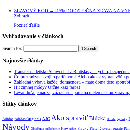
ZĽAVOVÝ KÓD → -15% DODATOČNÁ ZĽAVA NA VYBR
Zobraziť
Pozrieť ďalšie
Vyhľadávanie v článkoch
Search for:
Search
Najnovšie články
Transfer na letisko Schwechat z Bratislavy – rýchlo, bezpečne
Čo prezrádzate svojím parfémom? Alebo ako si vybrať vôňu po
Základná výbava každej domácnosti – máte doma tieto spotreb
Hit zimnej módy? Určite kaki farba!
Levanduľa je naozaj zázračná – pomáha nielen nášmu zdraviu, a
Štítky článkov
Ako spraviť
Blúzka
AJC
Adidas
Adidas Originals
Bunda
Bylinky
Návody
Plavky
Pletený sveter
pranie
Pán
Oblečenie
odfarbenie
Pitný režim