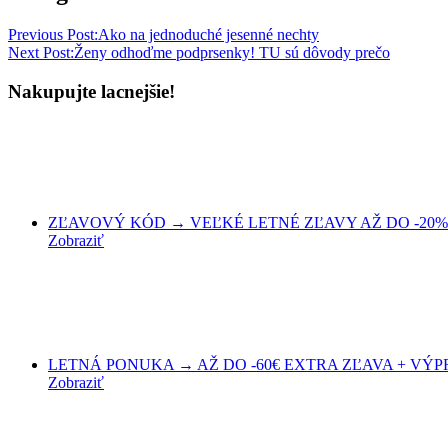
Previous Post:
Ako na jednoduché jesenné nechty
Next Post:
Ženy odhoďme podprsenky! TU sú dôvody prečo
Nakupujte lacnejšie!
ZĽAVOVÝ KÓD → VEĽKÉ LETNÉ ZĽAVY AŽ DO -20% 
Zobraziť
LETNÁ PONUKA → AŽ DO -60€ EXTRA ZĽAVA + VÝPRED
Zobraziť