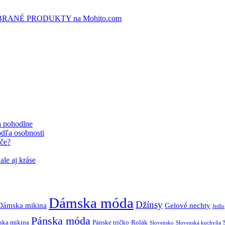
ANÉ PRODUKTY na Mohito.com
 a pohodlne
dľa osobnosti
iče?
le aj kráse
Dámska móda
Džínsy
Dámska mikina
Gelové nechty
Jedlo
Pánska móda
ska mikina
Pánske tričko
Rolák
Slovensko
Slovenská kuchyňa