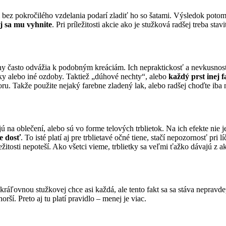
m bez pokročilého vzdelania podarí zladiť ho so šatami. Výsledok pot
j sa mu vyhnite
. Pri príležitosti akcie ako je stužková radšej treba sta
eny často odvážia k podobným kreáciám. Ich nepraktickosť a nevkusnos
ky alebo iné ozdoby. Taktiež „dúhové nechty“, alebo
každý prst inej 
. Takže použite nejaký farebne zladený lak, alebo radšej choďte iba 
na oblečení, alebo sú vo forme telových trblietok. Na ich efekte nie j
je dosť
. To isté platí aj pre trblietavé očné tiene, stačí nepozornosť pri 
ležitosti nepoteší. Ako všetci vieme, trblietky sa veľmi ťažko dávajú z
sa kráľovnou stužkovej chce asi každá, ale tento fakt sa sa stáva ne
zhorší. Preto aj tu platí pravidlo – menej je viac.