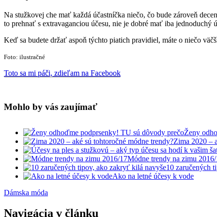
Na stužkovej che mať každá účastníčka niečo, čo bude zároveň decent
to prehnať s extravaganciou účesu, nie je dobré mať iba jednoduchý úč
Keď sa budete držať aspoň týchto piatich pravidiel, máte o niečo väč
Foto: ilustračné
Toto sa mi páči, zdieľam na Facebook
Mohlo by vás zaujímať
Ženy odho
Zima 2020 – a
Módne trendy na zimu 2016/
10 zaručených ti
Ako na letné účesy k vode
Dámska móda
Navigácia v článku