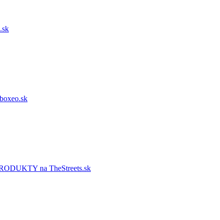
.sk
oxeo.sk
UKTY na TheStreets.sk