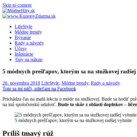
Skip to content
LifeStyle
Módne trendy
Bývanie
Rady a návody
Účesy
Inšpirácie
Tipy na nákup
5 módnych prešľapov, ktorým sa na stužkovej radšej
20. novembra 2018
LifeStyle
,
Módne trendy
,
Rady a návody
Toto sa mi páči, zdieľam na Facebook
Prichádza čas na malú lekciu o móde na stužkovej. Bude sa hodiť prá
na inú spoločenskú udalosť.
Bude to skôr z oblasti doplnkov – líče
5 módnych prešľapov, ktorým sa na stužkovej radšej vyhnite
Príliš tmavý rúž