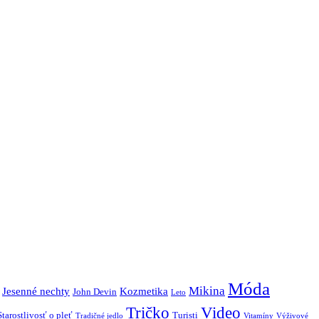
Móda
Mikina
Jesenné nechty
Kozmetika
John Devin
Leto
Tričko
Video
Starostlivosť o pleť
Turisti
Tradičné jedlo
Vitamíny
Výživové