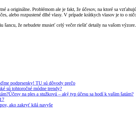
né a originálne. Problémom ale je fakt, že účesov, na ktoré sa vzťah
es, alebo rozpustené dlhé vlasy. V prípade krátkych vlasov je to o ničo
šiu šancu, že nebudete musieť celý večer riešiť detaily na vašom výzor
ďme podprsenky! TU sú dôvody prečo
ké sú tohtoročné módne trendy?
Účesy na ples a stužkovú – aký typ účesu sa hodí k vašim šatám?
17
pov, ako zakryť kilá navyše