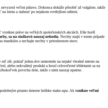
om nevyzerá veľmi pútavo. Dokonca dokáže pôsobiť až vulgárne, takže
viť na istotu a siahnuť po nejakom svetlejšom odtieni.
ť vynikne práve na veľkých spoločenských akciách. Ešte horší
farby, sa na stužkovú naozaj nehodia
. Nechty majú v tomto prípade
na manikúru a nechajte nechty v prirodzenom stave.
e nič zlé, pokiaľ jednu-dve umiestnite na nejaké vhodné miesto na
líčení, alebo nekvalitný produkt a hrozí celovečerné trblietanie sa na
 akéhokoľvek povrchu dole, takže s nimi naozaj opatrne.
pravdepodobným priamo úmerne hrúbke make-upu. Ak
vznikne veľmi