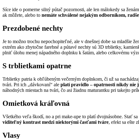
Síce ide o pomerne silný pútač pozornosti, ale len málokedy sa žená
ak môžete, alebo to
nemáte schválené nejakým odborníkom, radše
Prezdobené nechty
Je to možno trochu nepochopiteľné, ale v dnešnej dobe sa mladšie ž
extrém ako zbytočne farebné a pútavé nechty sú 3D trblietky, kamien
plniť úlohu menej nápadného doplnku k šatám, alebo celkovému výzoru
S trblietkami opatrne
Trblietky patria k obľúbeným večerným doplnkom, či už sa nachádzajú 
tvári. Pri ich „dávkovaní“ ale
platí pravidlo – opatrnosti nikdy nie 
náhodných miestach na tvári, čo asi žiadnu maturantku pri takejto prí
Omietková kráľovná
Všetkého veľa škodí, no a pri make-upe to platí dvojnásobne. Stať 
viditeľný kontrast medzi niektorými časťami tváre
, efekt sa ešte 
Vlasy